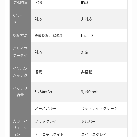
防水防塵
IP68
IP68
SDカー
対応
非対応
ド
認証方法
指紋認証、顔認証
Face ID
おサイフ
対応
対応
ケータイ
イヤホン
搭載
非搭載
ジャック
バッテリ
3,730mAh
3,190mAh
ー容量
アースブルー
ミッドナイトグリーン
カラーバ
ブラックレイ
シルバー
リエーシ
ョン
オーロラホワイト
スペースグレイ