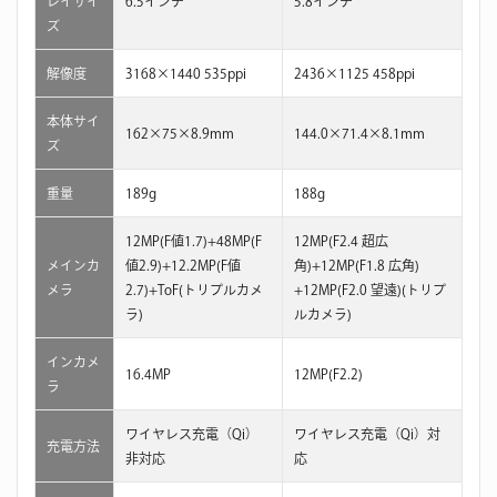
レイサイ
6.5インチ
5.8インチ
ズ
解像度
3168×1440 535ppi
2436×1125 458ppi
本体サイ
162×75×8.9mm
144.0×71.4×8.1mm
ズ
重量
189g
188g
12MP(F値1.7)+48MP(F
12MP(F2.4 超広
メインカ
値2.9)+12.2MP(F値
角)+12MP(F1.8 広角)
メラ
2.7)+ToF(トリプルカメ
+12MP(F2.0 望遠)(トリプ
ラ)
ルカメラ)
インカメ
16.4MP
12MP(F2.2)
ラ
ワイヤレス充電（Qi）
ワイヤレス充電（Qi）対
充電方法
非対応
応