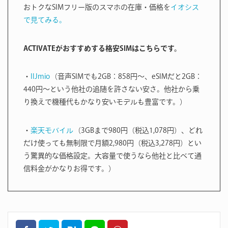
おトクなSIMフリー版のスマホの在庫・価格を
イオシス
で見てみる。
ACTIVATEがおすすめする格安SIMはこちらです。
・
IIJmio
（音声SIMでも2GB：858円〜、eSIMだと2GB：
440円〜という他社の追随を許さない安さ。他社から乗
り換えで機種代もかなり安いモデルも豊富です。）
・
楽天モバイル
（3GBまで980円（税込1,078円）、どれ
だけ使っても無制限で月額2,980円（税込3,278円）とい
う驚異的な価格設定。大容量で使うなら他社と比べて通
信料金がかなりお得です。）