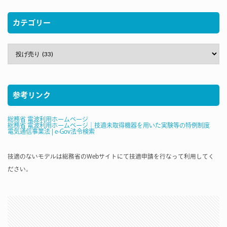
カテゴリー
参考リンク
総務省 電波利用ホームページ
総務省 電波利用ホームページ｜技適未取得機器を用いた実験等の特例制度
電気通信事業法 | e-Gov法令検索
技適のないモデルは総務省のWebサイトにて技適申請を行なって利用してく
ださい。