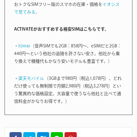
おトクなSIMフリー版のスマホの在庫・価格を
イオシス
で見てみる。
ACTIVATEがおすすめする格安SIMはこちらです。
・
IIJmio
（音声SIMでも2GB：858円〜、eSIMだと2GB：
440円〜という他社の追随を許さない安さ。他社から乗
り換えで機種代もかなり安いモデルも豊富です。）
・
楽天モバイル
（3GBまで980円（税込1,078円）、どれ
だけ使っても無制限で月額2,980円（税込3,278円）とい
う驚異的な価格設定。大容量で使うなら他社と比べて通
信料金がかなりお得です。）