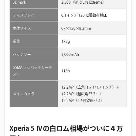
3Dmark
2,508（Wild Life Extreme）
ディスプレイ
6.1インチ 120Hz駆動有機EL
本体サイズ
67×156×8.2mm
重量
172g
バッテリー
5,000ｍAh
GSMArena バッテリーテ
116h
スト
12.2MP（広角F1.7 1/1.7インチ）＋
メインカメラ
12.2MP（超広角F2.2）＋
12.2MP（2.5倍望遠F2.4）
Xperia 5 Ⅳの白ロム相場がついに４万