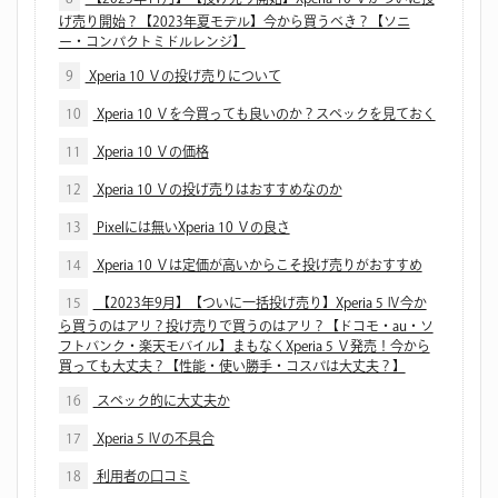
げ売り開始？【2023年夏モデル】今から買うべき？【ソニ
ー・コンパクトミドルレンジ】
9
Xperia 10 Ⅴの投げ売りについて
10
Xperia 10 Ⅴを今買っても良いのか？スペックを見ておく
11
Xperia 10 Ⅴの価格
12
Xperia 10 Ⅴの投げ売りはおすすめなのか
13
Pixelには無いXperia 10 Ⅴの良さ
14
Xperia 10 Ⅴは定価が高いからこそ投げ売りがおすすめ
15
【2023年9月】【ついに一括投げ売り】Xperia 5 Ⅳ今か
ら買うのはアリ？投げ売りで買うのはアリ？【ドコモ・au・ソ
フトバンク・楽天モバイル】まもなくXperia 5 Ⅴ発売！今から
買っても大丈夫？【性能・使い勝手・コスパは大丈夫？】
16
スペック的に大丈夫か
17
Xperia 5 Ⅳの不具合
18
利用者の口コミ