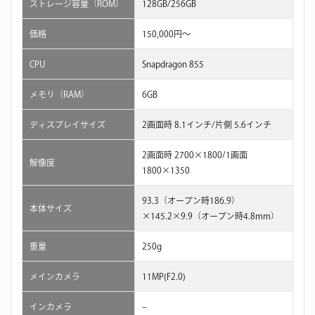
ストレージ容量（ROM）
128GB/256GB
価格
150,000円〜
CPU
Snapdragon 855
メモリ（RAM）
6GB
ディスプレイサイズ
2画面時 8.1インチ/片側 5.6インチ
2画面時 2700×1800/1画面
解像度
1800×1350
93.3（オープン時186.9）
本体サイズ
×145.2×9.9（オープン時4.8mm）
重量
250g
メインカメラ
11MP(F2.0)
インカメラ
–