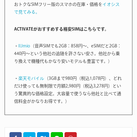
おトクなSIMフリー版のスマホの在庫・価格を
イオシス
で見てみる。
ACTIVATEがおすすめする格安SIMはこちらです。
・
IIJmio
（音声SIMでも2GB：858円〜、eSIMだと2GB：
440円〜という他社の追随を許さない安さ。他社から乗
り換えで機種代もかなり安いモデルも豊富です。）
・
楽天モバイル
（3GBまで980円（税込1,078円）、どれ
だけ使っても無制限で月額2,980円（税込3,278円）とい
う驚異的な価格設定。大容量で使うなら他社と比べて通
信料金がかなりお得です。）