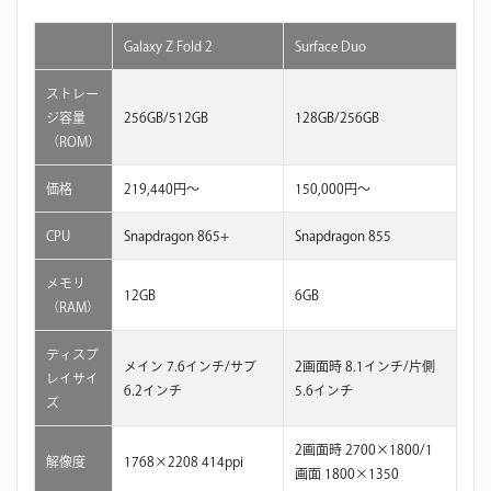
Galaxy Z Fold 2
Surface Duo
ストレー
ジ容量
256GB/512GB
128GB/256GB
（ROM）
価格
219,440円〜
150,000円〜
CPU
Snapdragon 865+
Snapdragon 855
メモリ
12GB
6GB
（RAM）
ディスプ
メイン 7.6インチ/サブ
2画面時 8.1インチ/片側
レイサイ
6.2インチ
5.6インチ
ズ
2画面時 2700×1800/1
解像度
1768×2208 414ppi
画面 1800×1350