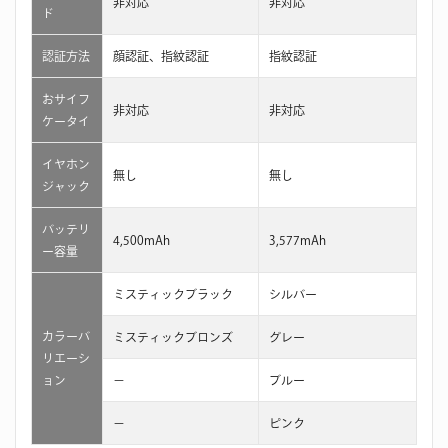
非対応
非対応
ド
認証方法
顔認証、指紋認証
指紋認証
おサイフ
非対応
非対応
ケータイ
イヤホン
無し
無し
ジャック
バッテリ
4,500mAh
3,577mAh
ー容量
ミスティックブラック
シルバー
カラーバ
ミスティックブロンズ
グレー
リエーシ
ョン
−
ブルー
−
ピンク