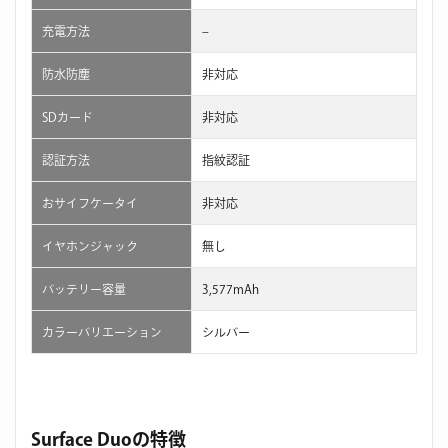
充電方法
–
防水防塵
非対応
SDカード
非対応
認証方法
指紋認証
おサイフケータイ
非対応
イヤホンジャック
無し
バッテリー容量
3,577mAh
カラーバリエーション
シルバー
Surface Duoの特徴