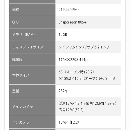
価格
219,440円〜
CPU
Snapdragon 865+
メモリ（RAM）
12GB
ディスプレイサイズ
メイン 7.6インチ/サブ 6.2インチ
解像度
1768×2208 414ppi
68（オープン時128.2）
本体サイズ
×159.2×16.8（オープン時6.9mm）
重量
282g
望遠12MP(F2.4)+広角12MP(F1.8)+超
メインカメラ
広角12MP(F2.2)
インカメラ
10MP（F2.2）