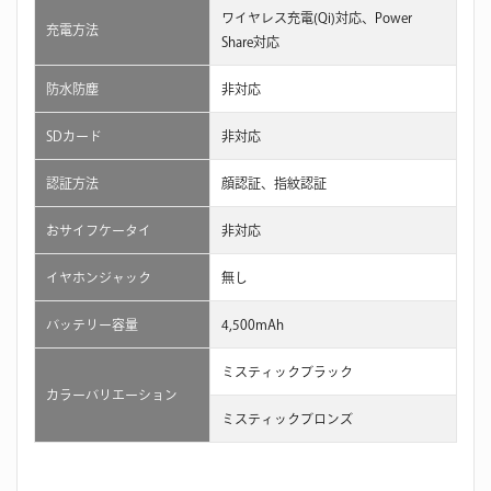
ワイヤレス充電(Qi)対応、Power
充電方法
Share対応
防水防塵
非対応
SDカード
非対応
認証方法
顔認証、指紋認証
おサイフケータイ
非対応
イヤホンジャック
無し
バッテリー容量
4,500mAh
ミスティックブラック
カラーバリエーション
ミスティックブロンズ