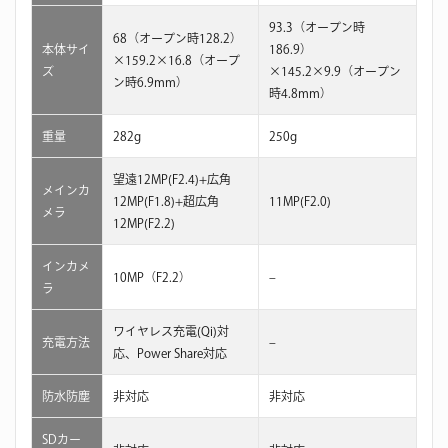
93.3（オープン時
68（オープン時128.2）
本体サイ
186.9）
×159.2×16.8（オープ
ズ
×145.2×9.9（オープン
ン時6.9mm）
時4.8mm）
重量
282g
250g
望遠12MP(F2.4)+広角
メインカ
12MP(F1.8)+超広角
11MP(F2.0)
メラ
12MP(F2.2)
インカメ
10MP（F2.2）
–
ラ
ワイヤレス充電(Qi)対
充電方法
–
応、Power Share対応
防水防塵
非対応
非対応
SDカー