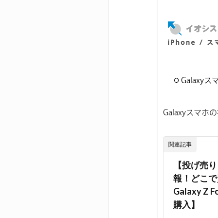
Galax
Galaxyス
関連記事
【投げ売り
報！どこで買
Galaxy 
購入】