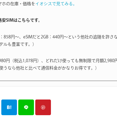
マホの在庫・価格を
イオシスで見てみる。
る格安SIMはこちらです。
B：858円〜、eSIMだと2GB：440円〜という他社の追随を
デルも豊富です。）
980円（税込1,078円）、どれだけ使っても無制限で月額2,980
使うなら他社と比べて通信料金がかなりお得です。）