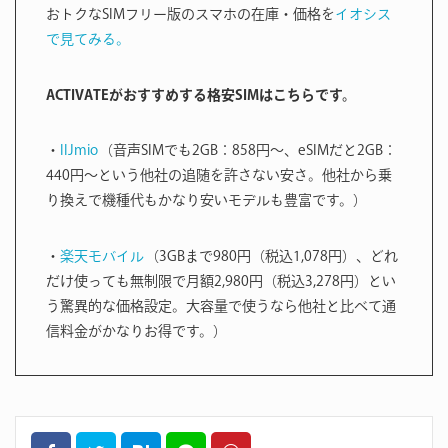
おトクなSIMフリー版のスマホの在庫・価格を
イオシス
で見てみる。
ACTIVATEがおすすめする格安SIMはこちらです。
・
IIJmio
（音声SIMでも2GB：858円〜、eSIMだと2GB：
440円〜という他社の追随を許さない安さ。他社から乗
り換えで機種代もかなり安いモデルも豊富です。）
・
楽天モバイル
（3GBまで980円（税込1,078円）、どれ
だけ使っても無制限で月額2,980円（税込3,278円）とい
う驚異的な価格設定。大容量で使うなら他社と比べて通
信料金がかなりお得です。）