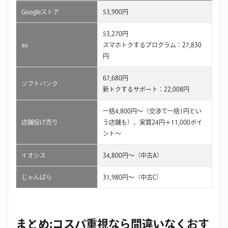
Googleストア
53,900円
53,270円
au
スマホトクするプログラム：27,830
円
67,680円
ソフトバンク
新トクするサポート：22,008円
一括4,800円〜（交渉で一括1円とい
店舗投げ売り
う店舗も）、実質24円＋11,000ポイ
ント〜
イオシス
34,800円～（中古A）
じゃんぱら
31,980円～（中古C）
まとめ:コスパ重視なら間違いなくおす