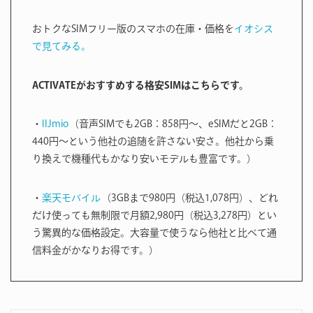
おトクなSIMフリー版のスマホの在庫・価格を
イオシス
で見てみる。
ACTIVATEがおすすめする格安SIMはこちらです。
・
IIJmio
（音声SIMでも2GB：858円〜、eSIMだと2GB：
440円〜という他社の追随を許さない安さ。他社から乗
り換えで機種代もかなり安いモデルも豊富です。）
・
楽天モバイル
（3GBまで980円（税込1,078円）、どれ
だけ使っても無制限で月額2,980円（税込3,278円）とい
う驚異的な価格設定。大容量で使うなら他社と比べて通
信料金がかなりお得です。）