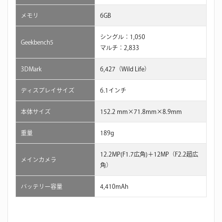
メモリ
6GB
シングル：1,050
Geekbench5
マルチ：2,833
3DMark
6,427（Wild Life）
ディスプレイサイズ
6.1インチ
本体サイズ
152.2 mm×71.8mm×8.9mm
重量
189g
12.2MP(F1.7広角)＋12MP（F2.2超広
メインカメラ
角）
バッテリー容量
4,410mAh