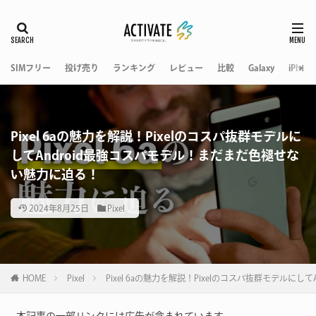
SIMフリー
投げ売り
ランキング
レビュー
比較
Galaxy
iPhone
Pixel 6aの魅力を解説！Pixelのコスパ抜群モデルに
してAndroid最強コスパモデル！まだまだ色褪せな
い魅力に迫る！
2024年8月25日
Pixel
HOME
Pixel
Pixel 6aの魅力を解説！Pixelのコスパ抜群モデルに