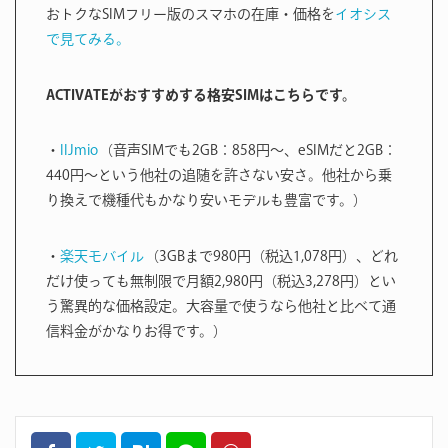
おトクなSIMフリー版のスマホの在庫・価格を
イオシス
で見てみる。
ACTIVATEがおすすめする格安SIMはこちらです。
・
IIJmio
（音声SIMでも2GB：858円〜、eSIMだと2GB：
440円〜という他社の追随を許さない安さ。他社から乗
り換えで機種代もかなり安いモデルも豊富です。）
・
楽天モバイル
（3GBまで980円（税込1,078円）、どれ
だけ使っても無制限で月額2,980円（税込3,278円）とい
う驚異的な価格設定。大容量で使うなら他社と比べて通
信料金がかなりお得です。）