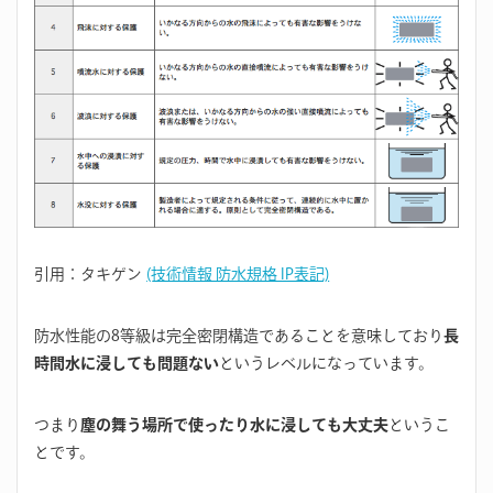
引用：タキゲン
(技術情報 防水規格 IP表記)
防水性能の8等級は完全密閉構造であることを意味しており
長
時間水に浸しても問題ない
というレベルになっています。
つまり
塵の舞う場所で使ったり水に浸しても大丈夫
というこ
とです。