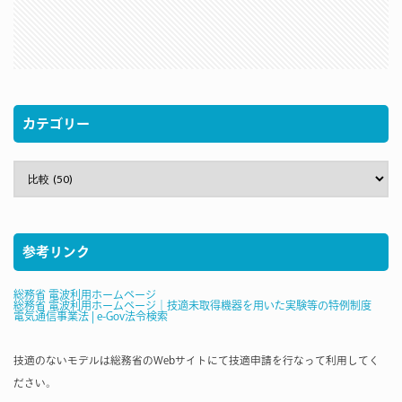
カテゴリー
参考リンク
総務省 電波利用ホームページ
総務省 電波利用ホームページ｜技適未取得機器を用いた実験等の特例制度
電気通信事業法 | e-Gov法令検索
技適のないモデルは総務省のWebサイトにて技適申請を行なって利用してく
ださい。