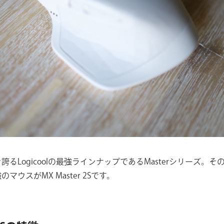
るLogicoolの最強ラインナップであるMasterシリーズ。そのM
マウスがMX Master 2Sです。