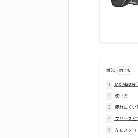
目次
1
MX Maste
2
使い方
3
疲れにくい
4
フリースピ
5
左右スクロ