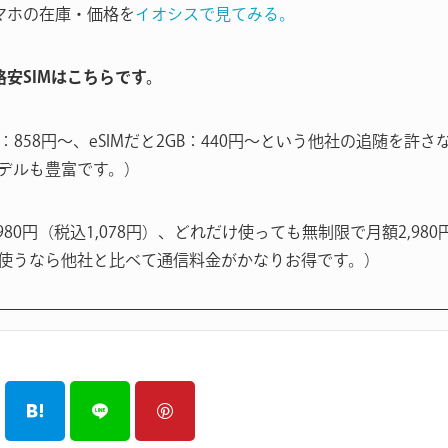
マホの在庫・価格を
イオシスで見てみる。
る格安SIMはこちらです。
B：858円〜、eSIMだと2GB：440円〜という他社の追随を
デルも豊富です。）
980円（税込1,078円）、どれだけ使っても無制限で月額2,980
使うなら他社と比べて通信料金がかなりお得です。）