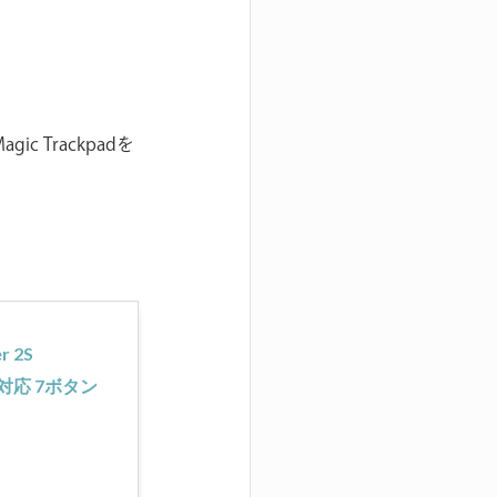
 Trackpadを
 2S
OW対応 7ボタン