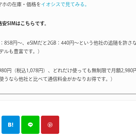
マホの在庫・価格を
イオシスで見てみる。
る格安SIMはこちらです。
B：858円〜、eSIMだと2GB：440円〜という他社の追随を
デルも豊富です。）
980円（税込1,078円）、どれだけ使っても無制限で月額2,980
使うなら他社と比べて通信料金がかなりお得です。）