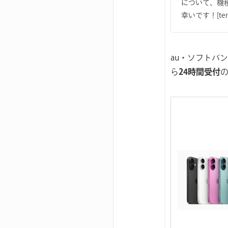
について、機
幸いです！[templ
au・ソフトバ
ら
24時間受付