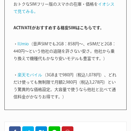
おトクなSIMフリー版のスマホの在庫・価格を
イオシス
で見てみる。
ACTIVATEがおすすめする格安SIMはこちらです。
・
IIJmio
（音声SIMでも2GB：858円〜、eSIMだと2GB：
440円〜という他社の追随を許さない安さ。他社から乗
り換えで機種代もかなり安いモデルも豊富です。）
・
楽天モバイル
（3GBまで980円（税込1,078円）、どれ
だけ使っても無制限で月額2,980円（税込3,278円）とい
う驚異的な価格設定。大容量で使うなら他社と比べて通
信料金がかなりお得です。）