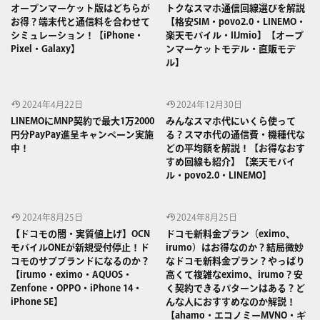
オープンマーケット版はどちらが
トクなスマホ通信回線選びを解説
お得？端末代と通信料を合わせて
【格安SIM・povo2.0・LINEMO・
シミュレーション！【iPhone・
楽天モバイル・IIJmio】【オープ
Pixel・Galaxy】
ンマーケットモデル・直販モデ
ル】
2024年4月22日
2024年12月30日
LINEMOにMNP契約で最大1万2000
みんなスマホ代にいくら使って
円分PayPay進呈キャンペーン実施
る？スマホ代の通信費・機種代な
中！
どの平均額を解説！【お得なおす
すめ回線も紹介】【楽天モバイ
ル・povo2.0・LINEMO】
2024年8月25日
2024年8月25日
【ドコモの闇・実質値上げ】OCN
ドコモ新料金プラン（eximo、
モバイルONEが新規受付停止！ド
irumo）はお得なのか？結局微妙
コモのサブブランドになるのか？
なドコモ新料金プラン？やっぱり
【irumo・eximo・AQUOS・
高くて複雑なeximo、irumo？安
Zenfone・OPPO・iPhone 14・
く契約できるパターンはある？ど
iPhone SE】
んな人におすすめなのか解説！
【ahamo・エコノミーMVNO・ギ