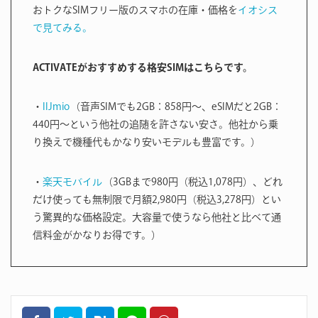
おトクなSIMフリー版のスマホの在庫・価格を
イオシス
で見てみる。
ACTIVATEがおすすめする格安SIMはこちらです。
・
IIJmio
（音声SIMでも2GB：858円〜、eSIMだと2GB：
440円〜という他社の追随を許さない安さ。他社から乗
り換えで機種代もかなり安いモデルも豊富です。）
・
楽天モバイル
（3GBまで980円（税込1,078円）、どれ
だけ使っても無制限で月額2,980円（税込3,278円）とい
う驚異的な価格設定。大容量で使うなら他社と比べて通
信料金がかなりお得です。）