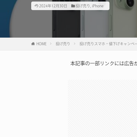
2024年12月30日
投げ売り
,
iPhone
HOME
投げ売り
投げ売りスマホ・値下げキャンペー
本記事の一部リンクには広告