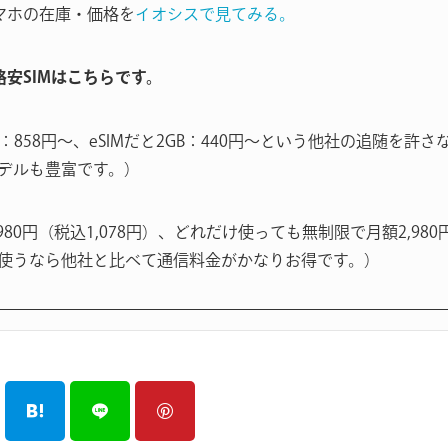
マホの在庫・価格を
イオシスで見てみる。
る格安SIMはこちらです。
B：858円〜、eSIMだと2GB：440円〜という他社の追随を
デルも豊富です。）
980円（税込1,078円）、どれだけ使っても無制限で月額2,980
使うなら他社と比べて通信料金がかなりお得です。）