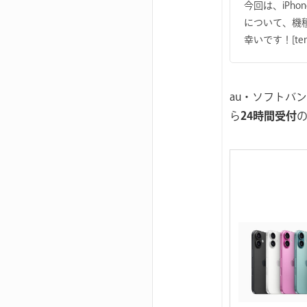
今回は、iPh
について、機
幸いです！[templ
au・ソフトバ
ら
24時間受付